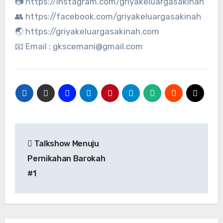
📷 https://instagram.com/griyakeluargasakinah
👥 https://facebook.com/griyakeluargasakinah
🌏 https://griyakeluargasakinah.com
📧 Email :
gkscemani@gmail.com
Post
Talkshow Menuju
navigation
Pernikahan Barokah
#1