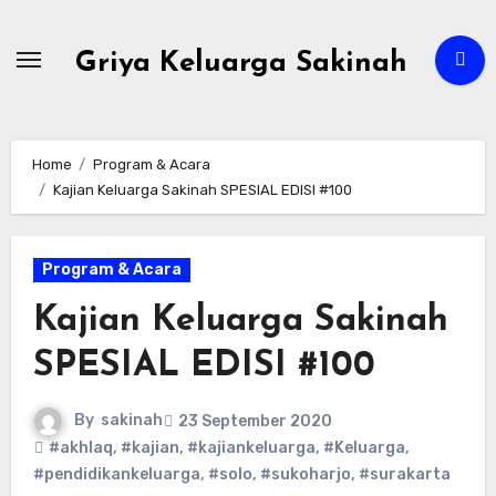
Skip
to
Griya Keluarga Sakinah
content
Home
Program & Acara
Kajian Keluarga Sakinah SPESIAL EDISI #100
Program & Acara
Kajian Keluarga Sakinah
SPESIAL EDISI #100
By
sakinah
23 September 2020
#akhlaq
,
#kajian
,
#kajiankeluarga
,
#Keluarga
,
#pendidikankeluarga
,
#solo
,
#sukoharjo
,
#surakarta